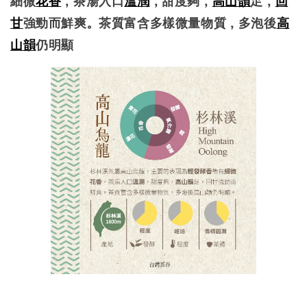
細微
花香
，茶湯入口
溫潤
，甜度夠，
高山韻
足，
回
甘
強勁而鮮爽。茶質富含多樣微量物質，多泡後
高
山韻
仍明顯