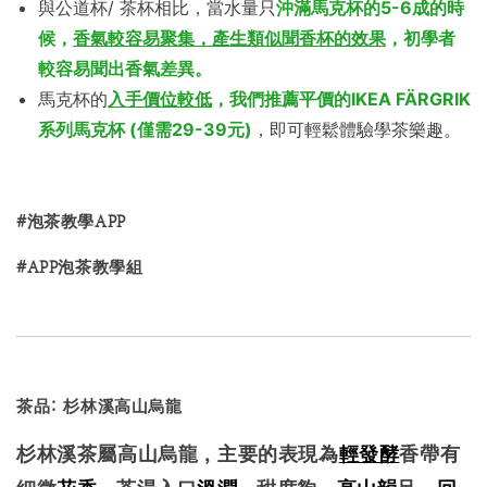
與公道杯/ 茶杯相比，當水量只
沖滿馬克杯的5-6成的時
候，
香氣較容易聚集，產生類似聞香杯的效果
，初學者
較容易聞出香氣差異。
馬克杯的
入手價位較低
，我們推薦平價的IKEA FÄRGRIK
系列馬克杯 (僅需29-39元)
，即可輕鬆體驗學茶樂趣。
#泡茶教學APP
#APP泡茶教學組
茶品: 杉林溪高山烏龍
杉林溪茶屬高山烏龍，主要的表現為
輕發酵
香帶有