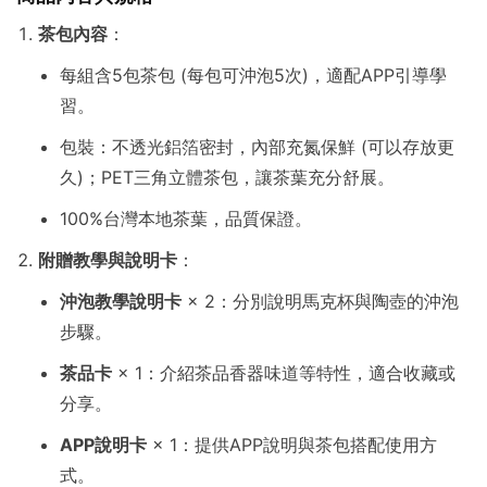
茶包內容
：
每組含5包茶包 (每包可沖泡5次)，適配APP引導學
習。
包裝：不透光鋁箔密封，內部充氮保鮮 (可以存放更
久)；PET三角立體茶包，讓茶葉充分舒展。
100%台灣本地茶葉，品質保證。
附贈教學與說明卡
：
沖泡教學說明卡
× 2：分別說明馬克杯與陶壺的沖泡
步驟。
茶品卡
× 1：介紹茶品香器味道等特性，適合收藏或
分享。
APP說明卡
× 1：提供APP說明與茶包搭配使用方
式。