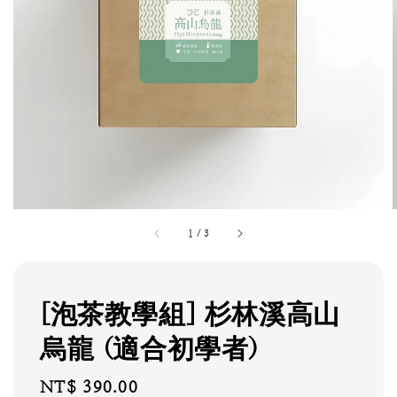
1
/
3
[泡茶教學組] 杉林溪高山
烏龍 (適合初學者)
Regular
NT$ 390.00