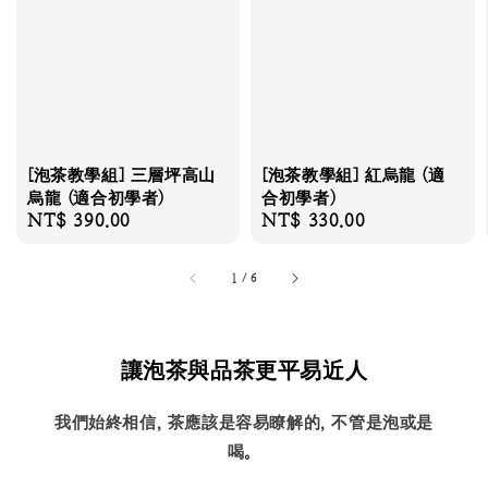
[泡茶教學組] 三層坪高山
[泡茶教學組] 紅烏龍 (適
烏龍 (適合初學者)
合初學者)
Regular
NT$ 390.00
Regular
NT$ 330.00
price
price
1
/
6
讓泡茶與品茶更平易近人
我們始終相信, 茶應該是容易瞭解的, 不管是泡或是
喝。