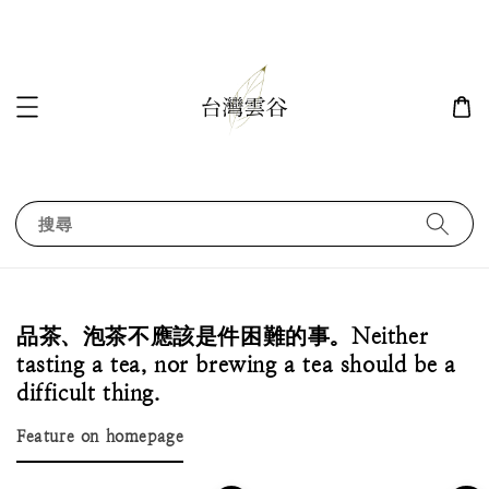
搜尋
品茶、泡茶不應該是件困難的事。Neither
tasting a tea, nor brewing a tea should be a
difficult thing.
Feature on homepage