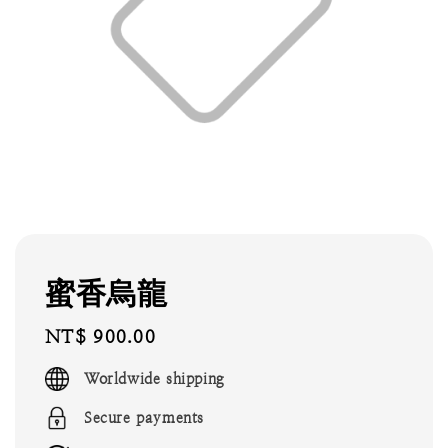
蜜香烏龍
Regular
NT$ 900.00
price
Worldwide shipping
Secure payments