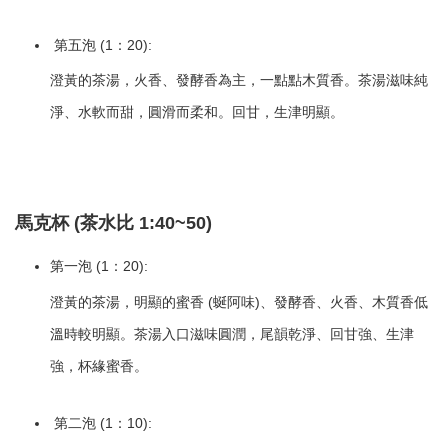
第五泡 (1：20):
澄黃的茶湯，火香、發酵香為主，一點點木質香。茶湯滋味純
淨、水軟而甜，圓滑而柔和。回甘，生津明顯。
馬克杯 (茶水比 1:40~50)
第一泡 (1：20):
澄黃的茶湯，明顯的蜜香 (蜒阿味)、發酵香、火香、木質香低
溫時較明顯。茶湯入口滋味圓潤，尾韻乾淨、回甘強、生津
強，杯緣蜜香。
第二泡 (1：10):