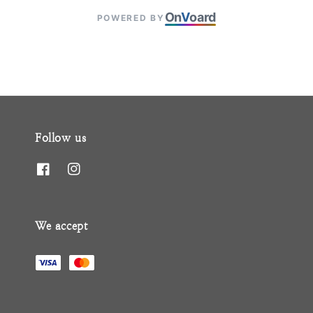
On
V
oard
POWERED BY
Follow us
We accept