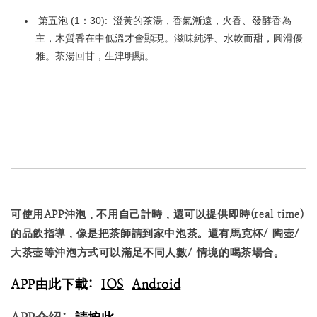
第五泡 (1：30):
澄黃的茶湯，香氣漸遠，火香、發酵香為
主，木質香在中低溫才會顯現。滋味純淨、水軟而甜，圓滑優
雅。茶湯回甘，生津明顯。
可使用APP沖泡，不用自己計時，還可以提供即時(real time)
的品飲指導，像是把茶師請到家中泡茶。還有馬克杯/ 陶壺/
大茶壺等沖泡方式可以滿足不同人數/ 情境的喝茶場合。
APP由此下載:
IOS
Android