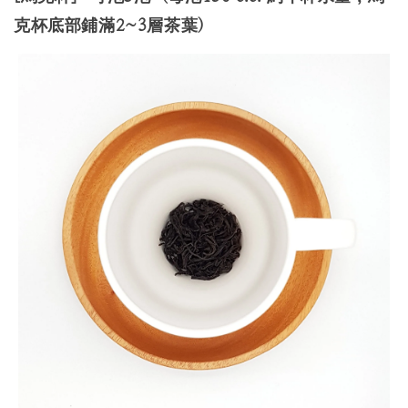
克杯
底部鋪滿2~3層茶葉
)