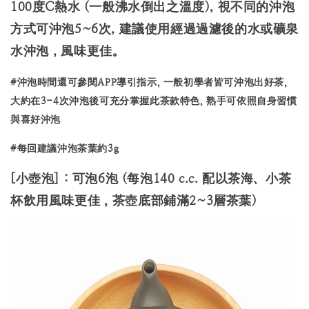
100度C熱水 (一般沸水倒出之溫度), 視不同的沖泡
方式可沖泡5~6次, 建議使用經過過濾後的水或礦泉
水沖泡，風味更佳。
#沖泡時間還可參閱APP導引指示, 一般初學者皆可沖泡出好茶,
大約在3-4次沖泡後可充分掌握此茶款特色, 熟手可依照自身習慣
與喜好沖泡
#每回建議沖泡茶葉約3g
[小壺泡] : 可泡6泡 (每泡140 c.c. 配以茶海、小茶
杯飲用風味更佳，茶壺底部鋪滿2~3層茶葉)