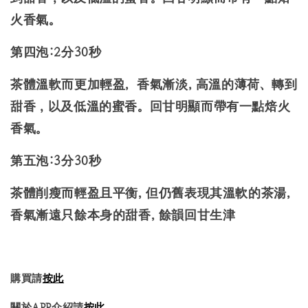
火香氣。
第四泡:2分30秒
茶體溫軟而更加輕盈, 香氣漸淡, 高溫的薄荷、轉到
甜香，以及低溫的蜜香。回甘明顯而帶有一點焙火
香氣。
第五泡:3分30秒
茶體削瘦而輕盈且平衡, 但仍舊表現其溫軟的茶湯,
香氣漸遠只餘本身的甜香, 餘韻回甘生津
購買請
按此
關於APP介紹請
按此