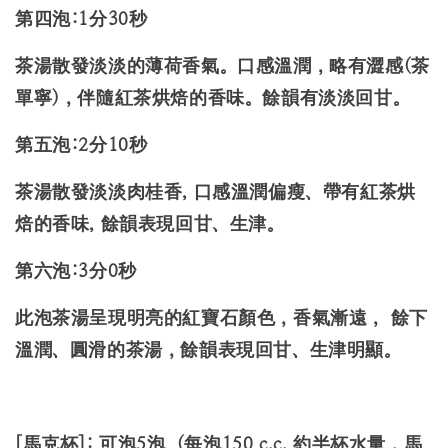
第四泡:1分30秒
茶湯散發淡淡的薄荷香氣。口感溫潤，略有澀感(茶
單寧)，伴隨紅茶烘焙的香味。餘韻有淡淡回甘。
第五泡:2分10秒
茶湯散發淡淡肉桂香, 口感溫潤偏瘦、帶有紅茶烘
焙的香味, 餘韻表現回甘、生津。
第六泡:3分0秒
此泡茶湯呈現明亮的紅寶石顏色，香氣漸遠， 餘下
溫潤、圓滑的茶湯，餘韻表現回甘、生津明顯。
[馬克杯]: 可泡5泡 (每泡150 c.c. 約半杯水量，馬