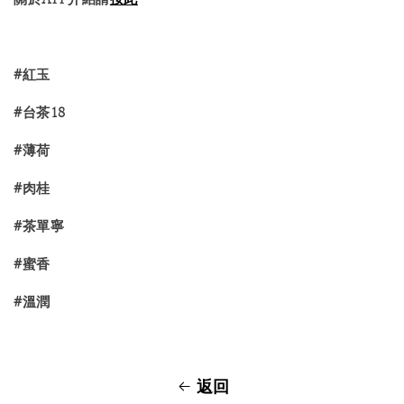
#紅玉
#台茶18
#薄荷
#肉桂
#茶單寧
#蜜香
#溫潤
返回