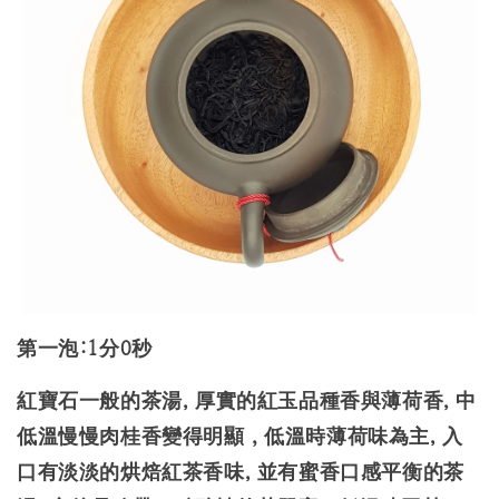
第一泡:1分0秒
紅寶石一般的茶湯, 厚實的紅玉品種香與薄荷香, 中
低溫慢慢肉桂香變得明顯，低溫時薄荷味為主, 入
口有淡淡的烘焙紅茶香味, 並有蜜香口感平衡的茶