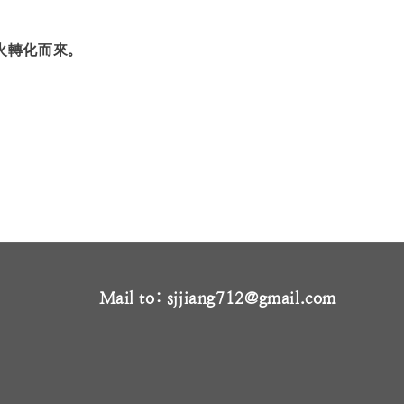
火轉化而來。
Mail to: sjjiang712@gmail.com