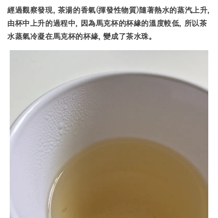
經過觀察發現, 茶湯的香氣(揮發性物質)隨著熱水的蒸汽上升,
由杯中上升的過程中, 因為馬克杯的杯緣的溫度較低, 所以茶
水蒸氣冷凝在馬克杯的杯緣, 變成了茶水珠。