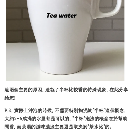
這兩個主要的原因, 造就了半杯比較香的特殊現象, 在此分享
給您!
P.S. 實際上沖泡的時候, 不需要特別拘泥於"半杯"這個概念,
大約5-6成滿的水量都是可以的, "半杯"泡法的概念在於幫助
聞香, 而茶湯的滋味濃淡主要還是取決於"茶水比"的。